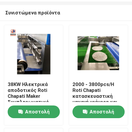
Συνιστώμενα προϊόντα
38KW Ηλεκτρικά
2000 - 3800pcs/H
αποδοτικός Roti
Roti Chapati
Σπίτι
Chapati Maker
κατασκευαστική
Συμπληρωματικό
μηχανή γρήγορη και
σχεδιασμό 200mm
αποτελεσματική
Αποστολή
Αποστολή
Προϊόντα
Ρολ
παραγωγή
ερώτησης
ερώτησης
Περίπου εμείς