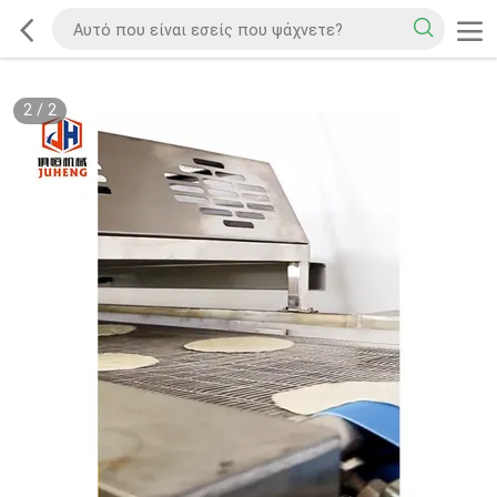
2
/
2