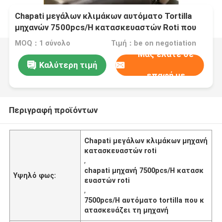
Chapati μεγάλων κλιμάκων αυτόματο Tortilla
μηχανών 7500pcs/H κατασκευαστών Roti που
κατασκευάζει τη μηχανή
MOQ：1 σύνολο
Τιμή：be on negotiation
Μας ελάτε σε
Καλύτερη τιμή
επαφή με
Περιγραφή προϊόντων
Chapati μεγάλων κλιμάκων μηχανή
κατασκευαστών roti
,
chapati μηχανή 7500pcs/H κατασκ
Υψηλό φως:
ευαστών roti
,
7500pcs/H αυτόματο tortilla που κ
ατασκευάζει τη μηχανή